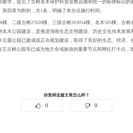
和要求，提出了古树名木保护科普宣教设施和统一的标牌标识的
。第四章为附则，共1条，明确了本办法施行时间。
56棵、二级古树27628棵、三级古树203054棵、名木505
树名木公园建设，是推进湖南生态文明建设、历史文化传承发展
树名木主题公园已建成或正在规划建设，取得了良好的生态、经济
银杏王古树公园等已成为地方全域旅游的重要节点和网红打卡点，
你觉得这篇文章怎么样？
0
0