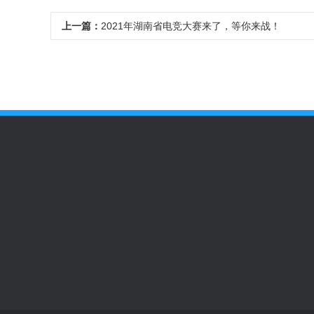
上一篇：
2021年湖南省电竞大赛来了，等你来战！
新闻中心
企业服务项目
个人服务项目
公司新闻
不正当竞争
不当言论
行业动态
产品缺陷
学术造假
劳资纠纷
勒索和性事件